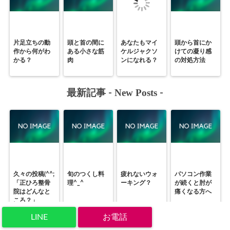
he.php
on li
ne
2897
片足立ちの動
頭と首の間に
あなたもマイ
頭から首にか
作から何がわ
ある小さな筋
ケルジャクソ
けての凝り感
かる？
肉
ンになれる？
の対処方法
New Posts
最新記事 -
-
久々の投稿(^^;
旬のつくし料
疲れないウォ
パソコン作業
「正ひろ整骨
理^_^
ーキング？
が続くと肘が
院はどんなと
痛くなる方へ
ころ？」
LINE