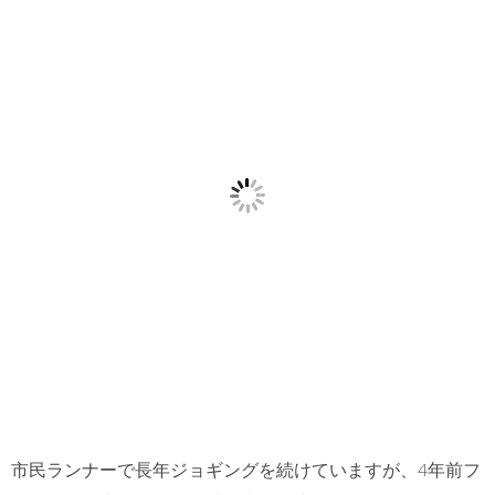
iro-seikotsu.
com/public
_html/wp-c
ontent/plug
ins/sns-cou
nt-cache/sn
s-count-cac
he.php
on li
ne
2897
市民ランナーで長年ジョギングを続けていますが、4年前フ