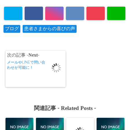
Warning
: Un
ブログ
患者さまからの喜びの声
defined array
key "Twitter"
in
/home/xs
Next
次の記事 -
-
se55/masah
メールやLINEで問い合
わせが可能に！
iro-seikotsu.
com/public
_html/wp-c
ontent/plug
Related Posts
ins/sns-cou
関連記事 -
-
nt-cache/sn
s-count-cac