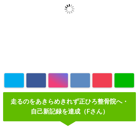
Warning
: Un
走るのをあきらめきれず正ひろ整骨院へ・
defined array
自己新記録を達成（Fさん）
key "Twitter"
in
/home/xs
se55/masah